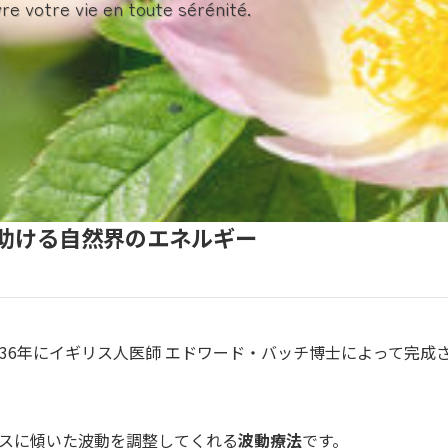
vre votre vie en toute sérénité.
助ける自然界のエネルギー
936年にイギリス人医師 エドワード・バッチ博士によって完成
スに傾いた波動を調整してくれる
波動療法
です。